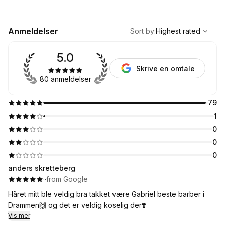
,
Highest rated
Sort
Anmeldelser
Sort by
:
Highest rated
5.0
Skrive en omtale
80 anmeldelser
79
1
0
0
0
anders skretteberg
·
·
from Google
Håret mitt ble veldig bra takket være Gabriel beste barber i
Drammen🙌 og det er veldig koselig der❣️
Vis mer