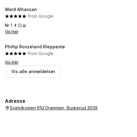
Ward Alhassan
·
·
from Google
Nr 1 👨🏻‍💻
Vis mer
Phillip Rosseland Kleppestø
·
·
from Google
Vis mer
Vis alle anmeldelser
Adresse
Svelvikveien 61d Drammen, Buskerud 3039