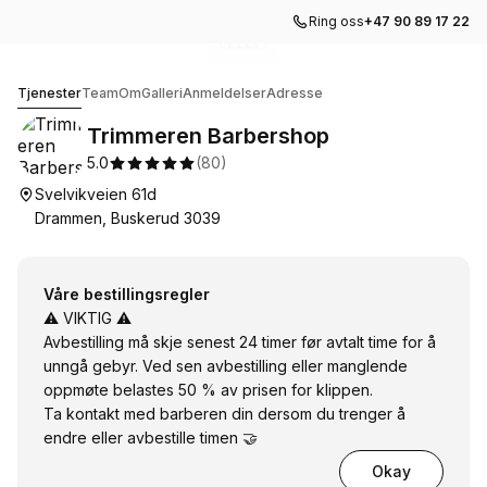
Ring oss
+47 90 89 17 22
Gå til galleribildet
Gå til galleribildet
Gå til galleribildet
Gå til galleribildet
Gå til galleribildet
1
2
3
4
5
Trimmeren Barbershop
Tjenester
Team
Om
Galleri
Anmeldelser
Adresse
Trimmeren Barbershop
5.0
(
80
)
Svelvikveien 61d
Drammen, Buskerud 3039
Våre bestillingsregler
⚠️ VIKTIG ⚠️
Avbestilling må skje senest 24 timer før avtalt time for å
unngå gebyr. Ved sen avbestilling eller manglende
oppmøte belastes 50 % av prisen for klippen.
Ta kontakt med barberen din dersom du trenger å
endre eller avbestille timen 🤝
Okay