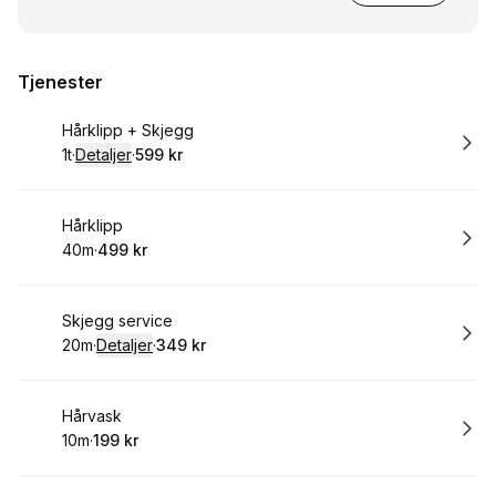
Tjenester
Bestill time
Hårklipp + Skjegg
1t
·
Detaljer
·
599 kr
.
Varighet
.
:
Pris
:
Bestill time
Hårklipp
40m
·
499 kr
.
Varighet
.
Pris
:
:
Bestill time
Skjegg service
20m
·
Detaljer
·
349 kr
.
Varighet
:
.
Pris
:
Bestill time
Hårvask
10m
·
199 kr
.
Varighet
.
Pris
:
: